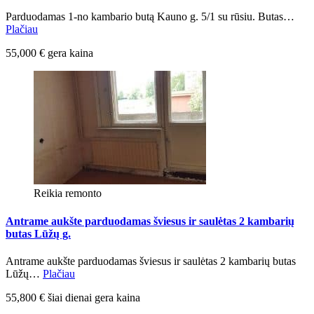
Parduodamas 1-no kambario butą Kauno g. 5/1 su rūsiu. Butas…
Plačiau
55,000 € gera kaina
Reikia remonto
Antrame aukšte parduodamas šviesus ir saulėtas 2 kambarių
butas Lūžų g.
Antrame aukšte parduodamas šviesus ir saulėtas 2 kambarių butas
Lūžų…
Plačiau
55,800 € šiai dienai gera kaina