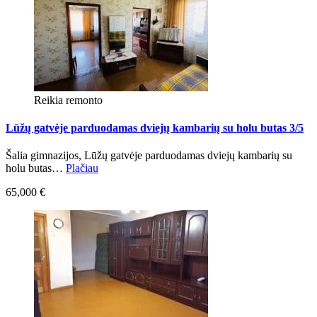
Reikia remonto
Lūžų gatvėje parduodamas dviejų kambarių su holu butas 3/5
Šalia gimnazijos, Lūžų gatvėje parduodamas dviejų kambarių su
holu butas…
Plačiau
65,000 €