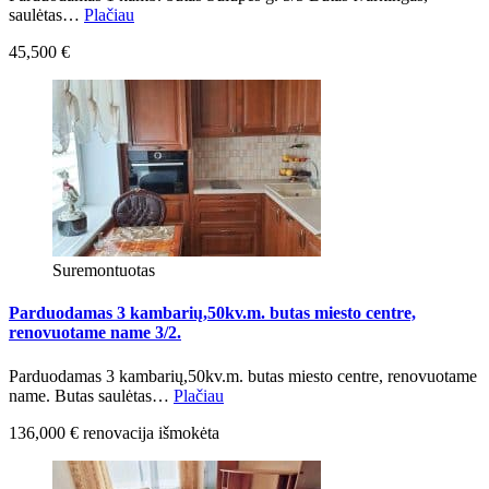
saulėtas…
Plačiau
45,500 €
Suremontuotas
Parduodamas 3 kambarių,50kv.m. butas miesto centre,
renovuotame name 3/2.
Parduodamas 3 kambarių,50kv.m. butas miesto centre, renovuotame
name. Butas saulėtas…
Plačiau
136,000 € renovacija išmokėta