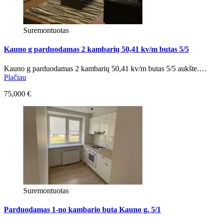
Suremontuotas
Kauno g parduodamas 2 kambarių 50,41 kv/m butas 5/5
Kauno g parduodamas 2 kambarių 50,41 kv/m butas 5/5 aukšte.…
Plačiau
75,000 €
Suremontuotas
Parduodamas 1-no kambario butą Kauno g. 5/1