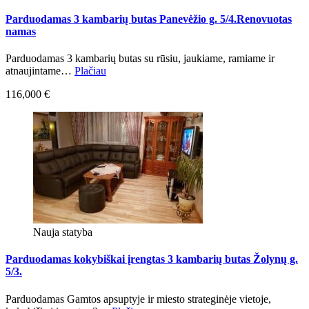
Parduodamas 3 kambarių butas Panevėžio g. 5/4.Renovuotas
namas
Parduodamas 3 kambarių butas su rūsiu, jaukiame, ramiame ir
atnaujintame…
Plačiau
116,000 €
Nauja statyba
Parduodamas kokybiškai įrengtas 3 kambarių butas Žolynų g.
5/3.
Parduodamas Gamtos apsuptyje ir miesto strateginėje vietoje,