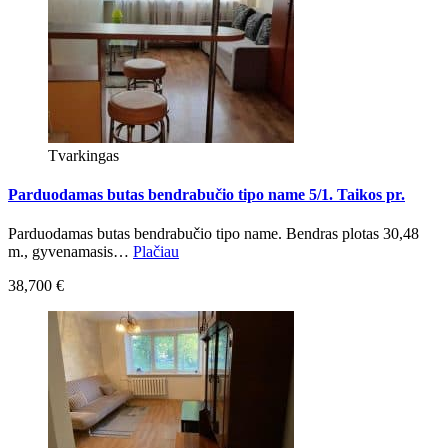
Tvarkingas
Parduodamas butas bendrabučio tipo name 5/1. Taikos pr.
Parduodamas butas bendrabučio tipo name. Bendras plotas 30,48
m., gyvenamasis…
Plačiau
38,700 €