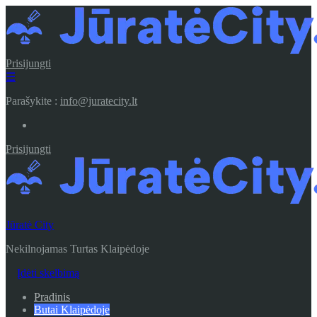
Prisijungti
☰
Parašykite :
info@juratecity.lt
Prisijungti
Jūratė City
Nekilnojamas Turtas Klaipėdoje
Įdėti skelbimą
Pradinis
Butai Klaipėdoje