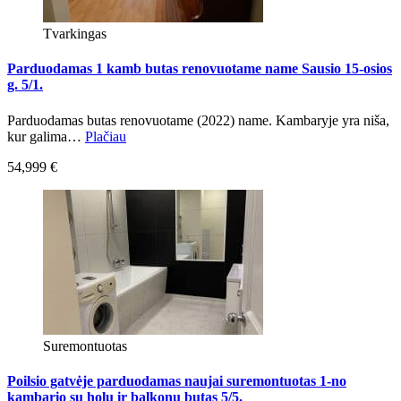
Tvarkingas
Parduodamas 1 kamb butas renovuotame name Sausio 15-osios
g. 5/1.
Parduodamas butas renovuotame (2022) name. Kambaryje yra niša,
kur galima…
Plačiau
54,999 €
Suremontuotas
Poilsio gatvėje parduodamas naujai suremontuotas 1-no
kambario su holu ir balkonu butas 5/5.