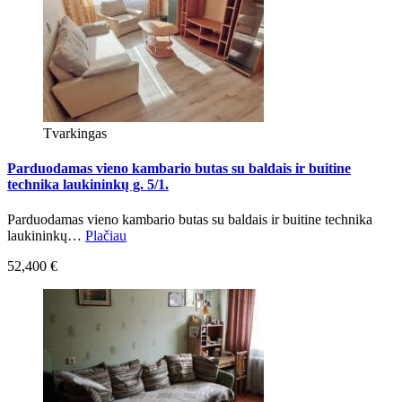
Tvarkingas
Parduodamas vieno kambario butas su baldais ir buitine
technika laukininkų g. 5/1.
Parduodamas vieno kambario butas su baldais ir buitine technika
laukininkų…
Plačiau
52,400 €