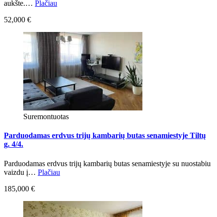
aukšte.…
Plačiau
52,000 €
Suremontuotas
Parduodamas erdvus trijų kambarių butas senamiestyje Tiltų
g. 4/4.
Parduodamas erdvus trijų kambarių butas senamiestyje su nuostabiu
vaizdu į…
Plačiau
185,000 €