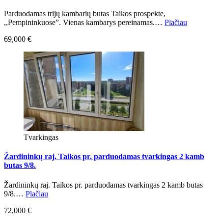
Parduodamas trijų kambarių butas Taikos prospekte,
,,Pempininkuose”. Vienas kambarys pereinamas.…
Plačiau
69,000 €
Tvarkingas
Žardininkų raj. Taikos pr. parduodamas tvarkingas 2 kamb
butas 9/8.
Žardininkų raj. Taikos pr. parduodamas tvarkingas 2 kamb butas
9/8.…
Plačiau
72,000 €