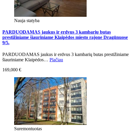
Nauja statyba
PARDUODAMAS jaukus ir erdvus 3 kambarių butas
prestižiniame šiauriniame Klaipėdos miesto rajone Dragūnuose
9/5.
PARDUODAMAS jaukus ir erdvus 3 kambarių butas prestižiniame
šiauriniame Klaipėdos…
Plačiau
169,000 €
Suremontuotas