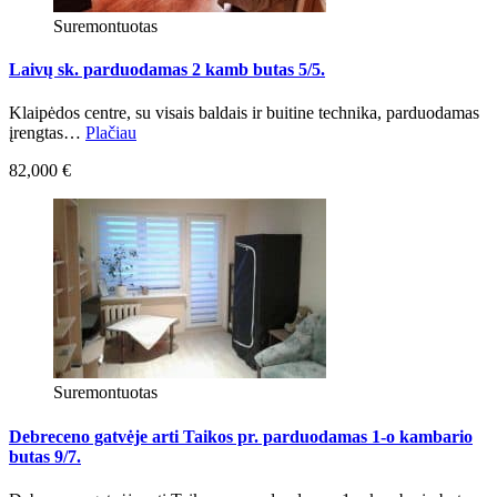
Suremontuotas
Laivų sk. parduodamas 2 kamb butas 5/5.
Klaipėdos centre, su visais baldais ir buitine technika, parduodamas
įrengtas…
Plačiau
82,000 €
Suremontuotas
Debreceno gatvėje arti Taikos pr. parduodamas 1-o kambario
butas 9/7.