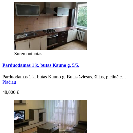
Suremontuotas
Parduodamas 1 k. butas Kauno g. 5/5.
Parduodamas 1 k. butas Kauno g. Butas šviesus, šiltas, pietinėje…
Plačiau
48,000 €