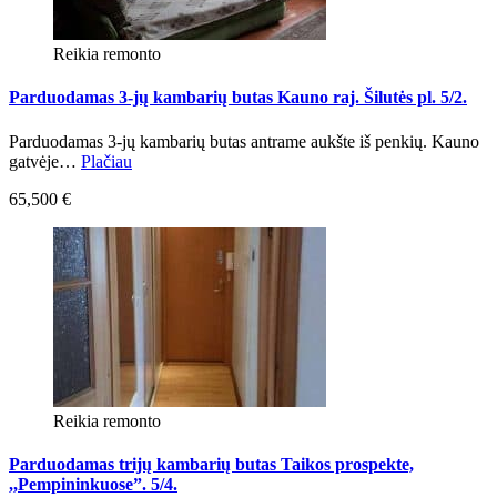
Reikia remonto
Parduodamas 3-jų kambarių butas Kauno raj. Šilutės pl. 5/2.
Parduodamas 3-jų kambarių butas antrame aukšte iš penkių. Kauno
gatvėje…
Plačiau
65,500 €
Reikia remonto
Parduodamas trijų kambarių butas Taikos prospekte,
,,Pempininkuose”. 5/4.