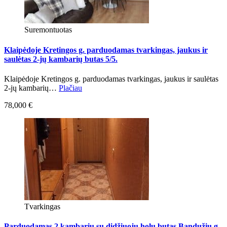
Suremontuotas
Klaipėdoje Kretingos g. parduodamas tvarkingas, jaukus ir
saulėtas 2-jų kambarių butas 5/5.
Klaipėdoje Kretingos g. parduodamas tvarkingas, jaukus ir saulėtas
2-jų kambarių…
Plačiau
78,000 €
Tvarkingas
Parduodamas 2 kambarių su didžiuoju holu butas Bandužių g.