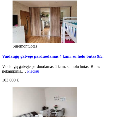
Suremontuotas
Vaidaugų gatvėje parduodamas 4 kam. su holu butas 9/5.
Vaidaugų gatvėje parduodamas 4 kam. su holu butas. Butas
nekampinis.…
Plačiau
103,000 €