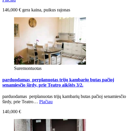
146,000 € gera kaina, puikus rajonas
Suremontuotas
parduodamas perplanuotas trijų kambarių butas pačioj
senamiesčio širdy, prie Teatro aikštės 3/2.
parduodamas perplanuotas trijų kambarių butas pačioj senamiesčio
širdy, prie Teatro…
Plačiau
140,000 €