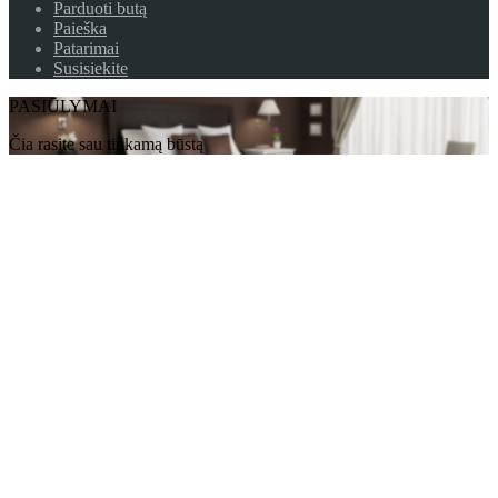
Parduoti butą
Paieška
Patarimai
Susisiekite
PASIŪLYMAI
Čia rasite sau tinkamą būstą