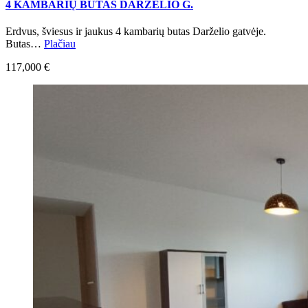
4 KAMBARIŲ BUTAS DARŽELIO G.
Erdvus, šviesus ir jaukus 4 kambarių butas Darželio gatvėje.
Butas…
Plačiau
117,000 €