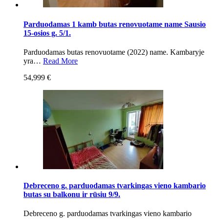
Parduodamas 1 kamb butas renovuotame name Sausio
15-osios g. 5/1.
Parduodamas butas renovuotame (2022) name. Kambaryje
yra…
Read More
54,999 €
Debreceno g. parduodamas tvarkingas vieno kambario
butas su balkonu ir rūsiu 9/9.
Debreceno g. parduodamas tvarkingas vieno kambario