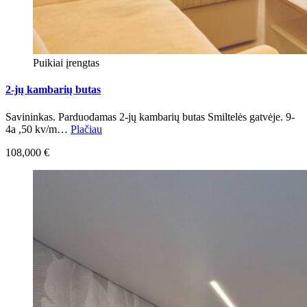
Puikiai įrengtas
2-jų kambarių butas
Savininkas. Parduodamas 2-jų kambarių butas Smiltelės gatvėje. 9-
4a ,50 kv/m…
Plačiau
108,000 €