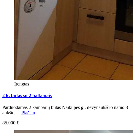
Įrengtas
2 k. butas su 2 balkonais
Parduodamas 2 kambarių butas Naikupės g., devynaukščio namo 3
aukšte,…
Plačiau
85,000 €