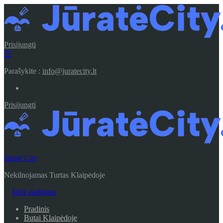
Prisijungti
☰
Parašykite :
info@juratecity.lt
Prisijungti
Jūratė City
Nekilnojamas Turtas Klaipėdoje
Įdėti skelbimą
Pradinis
Butai Klaipėdoje