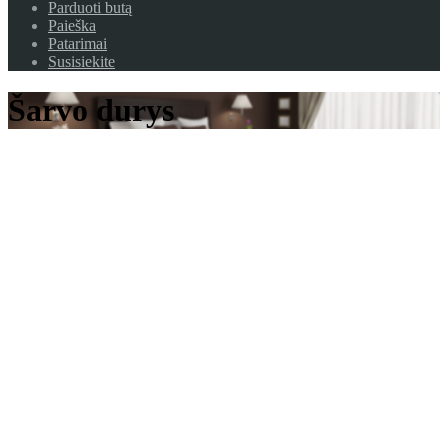
Parduoti butą
Paieška
Patarimai
Susisiekite
Šarvo durys