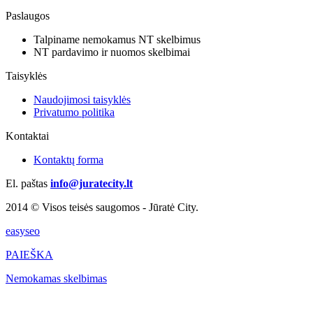
Paslaugos
Talpiname nemokamus NT skelbimus
NT pardavimo ir nuomos skelbimai
Taisyklės
Naudojimosi taisyklės
Privatumo politika
Kontaktai
Kontaktų forma
El. paštas
info@juratecity.lt
2014 © Visos teisės saugomos - Jūratė City.
easyseo
PAIEŠKA
Nemokamas skelbimas