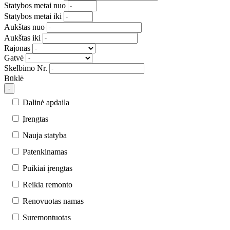
Statybos metai nuo
Statybos metai iki
Aukštas nuo
Aukštas iki
Rajonas
Gatvė
Skelbimo Nr.
Būklė
-
Dalinė apdaila
Įrengtas
Nauja statyba
Patenkinamas
Puikiai įrengtas
Reikia remonto
Renovuotas namas
Suremontuotas