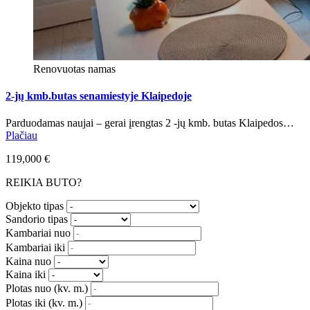
Renovuotas namas
2-jų kmb.butas senamiestyje Klaipedoje
Parduodamas naujai – gerai įrengtas 2 -jų kmb. butas Klaipedos…
Plačiau
119,000 €
REIKIA BUTO?
Objekto tipas
Sandorio tipas
Kambariai nuo
Kambariai iki
Kaina nuo
Kaina iki
Plotas nuo
(kv. m.)
Plotas iki
(kv. m.)