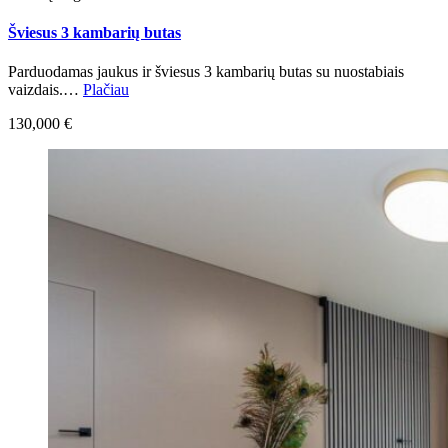
Šviesus 3 kambarių butas
Parduodamas jaukus ir šviesus 3 kambarių butas su nuostabiais
vaizdais.…
Plačiau
130,000 €