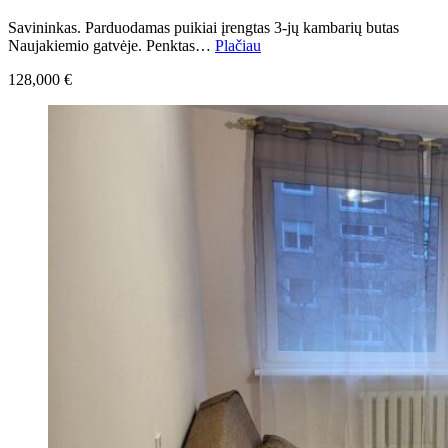
Savininkas. Parduodamas puikiai įrengtas 3-jų kambarių butas
Naujakiemio gatvėje. Penktas…
Plačiau
128,000 €