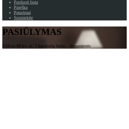
Parduoti butą
Paieška
Patarimai
Susisiekite
PASIŪLYMAS
Erdvus 88 kv. m. 3 kambarių butas - Senamiestis