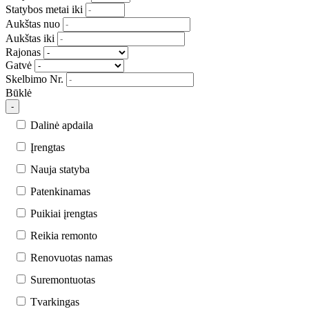
Statybos metai iki
Aukštas nuo
Aukštas iki
Rajonas
Gatvė
Skelbimo Nr.
Būklė
-
Dalinė apdaila
Įrengtas
Nauja statyba
Patenkinamas
Puikiai įrengtas
Reikia remonto
Renovuotas namas
Suremontuotas
Tvarkingas