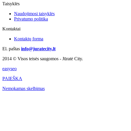
Taisyklės
Naudojimosi taisyklės
Privatumo politika
Kontaktai
Kontaktų forma
El. paštas
info@juratecity.lt
2014 © Visos teisės saugomos - Jūratė City.
easyseo
PAIEŠKA
Nemokamas skelbimas