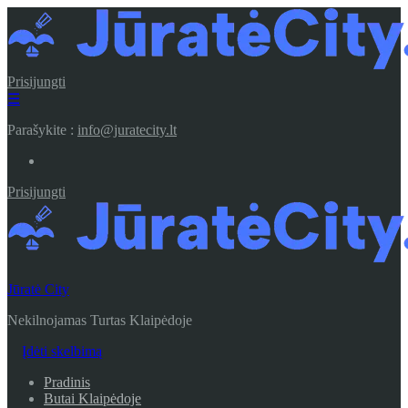
Prisijungti
☰
Parašykite :
info@juratecity.lt
Prisijungti
Jūratė City
Nekilnojamas Turtas Klaipėdoje
Įdėti skelbimą
Pradinis
Butai Klaipėdoje