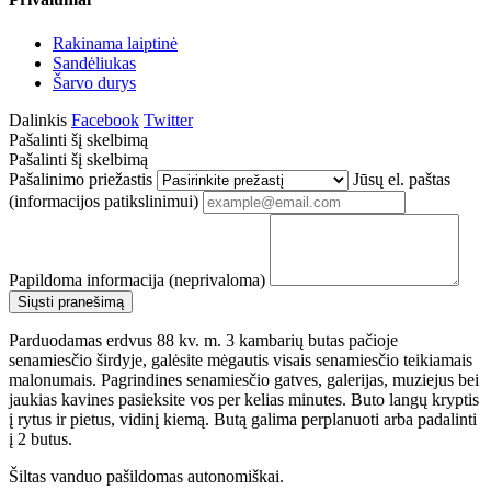
Rakinama laiptinė
Sandėliukas
Šarvo durys
Dalinkis
Facebook
Twitter
Pašalinti šį skelbimą
Pašalinti šį skelbimą
Pašalinimo priežastis
Jūsų el. paštas
(informacijos patikslinimui)
Papildoma informacija (neprivaloma)
Parduodamas erdvus 88 kv. m. 3 kambarių butas pačioje
senamiesčio širdyje, galėsite mėgautis visais senamiesčio teikiamais
malonumais. Pagrindines senamiesčio gatves, galerijas, muziejus bei
jaukias kavines pasieksite vos per kelias minutes. Buto langų kryptis
į rytus ir pietus, vidinį kiemą. Butą galima perplanuoti arba padalinti
į 2 butus.
Šiltas vanduo pašildomas autonomiškai.