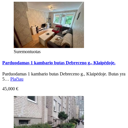
Suremontuotas
Parduodamas 1 kambario butas Debreceno g., Klaipėdoje.
Parduodamas 1 kambario butas Debreceno g., Klaipėdoje. Butas yra
5…
Plačiau
45,000 €