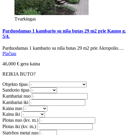
Tvarkingas
Parduodamas 1 kambario su niša butas 29 m2 prie Kauno g.
5/4.
Parduodamas 1 kambario su niša butas 29 m2 prie Akropolio.…
Plačiau
46,000 € gera kaina
REIKIA BUTO?
Objekto tipas
Sandorio tipas
Kambariai nuo
Kambariai iki
Kaina nuo
Kaina iki
Plotas nuo
(kv. m.)
Plotas iki
(kv. m.)
Statybos metai nuo