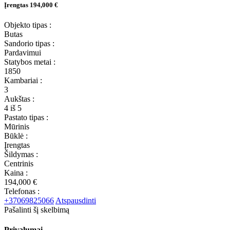
Įrengtas
194,000 €
Objekto tipas :
Butas
Sandorio tipas :
Pardavimui
Statybos metai :
1850
Kambariai :
3
Aukštas :
4 iš 5
Pastato tipas :
Mūrinis
Būklė :
Įrengtas
Šildymas :
Centrinis
Kaina :
194,000 €
Telefonas :
+37069825066
Atspausdinti
Pašalinti šį skelbimą
Privalumai